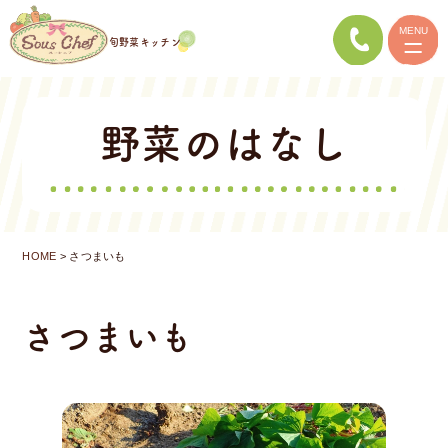
コ
初めての方へ
MENU
ン
旬野菜キッチン
お店ご案内
テ
献立例
ン
ツ
野菜のはなし
野菜のはなし
へ
予約販売
ス
キ
ガトーショコラ
ッ
029-227-3463
プ
HOME
>
さつまいも
テイクアウト
お気軽にお問い合わせください
ご予約
さつまいも